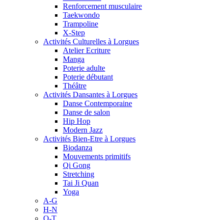
Renforcement musculaire
Taekwondo
Trampoline
X-Step
Activités Culturelles à Lorgues
Atelier Ecriture
Manga
Poterie adulte
Poterie débutant
Théâtre
Activités Dansantes à Lorgues
Danse Contemporaine
Danse de salon
Hip Hop
Modern Jazz
Activités Bien-Etre à Lorgues
Biodanza
Mouvements primitifs
Qi Gong
Stretching
Tai Ji Quan
Yoga
A-G
H-N
O-T