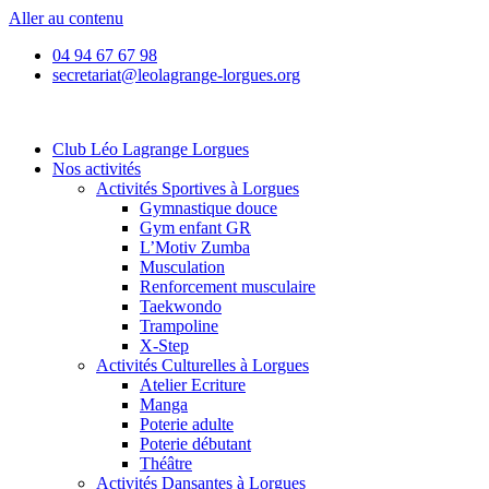
Aller au contenu
04 94 67 67 98
secretariat@leolagrange-lorgues.org
Club Léo Lagrange Lorgues
Nos activités
Activités Sportives à Lorgues
Gymnastique douce
Gym enfant GR
L’Motiv Zumba
Musculation
Renforcement musculaire
Taekwondo
Trampoline
X-Step
Activités Culturelles à Lorgues
Atelier Ecriture
Manga
Poterie adulte
Poterie débutant
Théâtre
Activités Dansantes à Lorgues