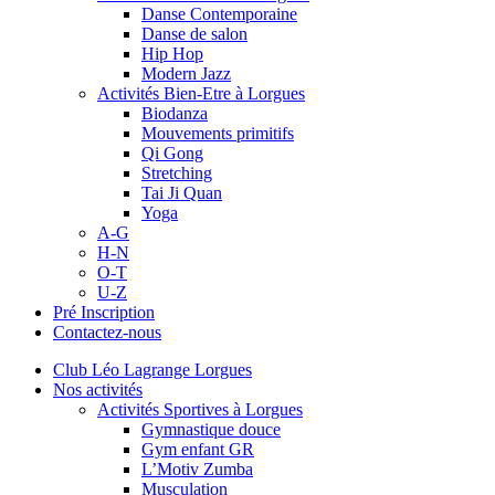
Danse Contemporaine
Danse de salon
Hip Hop
Modern Jazz
Activités Bien-Etre à Lorgues
Biodanza
Mouvements primitifs
Qi Gong
Stretching
Tai Ji Quan
Yoga
A-G
H-N
O-T
U-Z
Pré Inscription
Contactez-nous
Club Léo Lagrange Lorgues
Nos activités
Activités Sportives à Lorgues
Gymnastique douce
Gym enfant GR
L’Motiv Zumba
Musculation